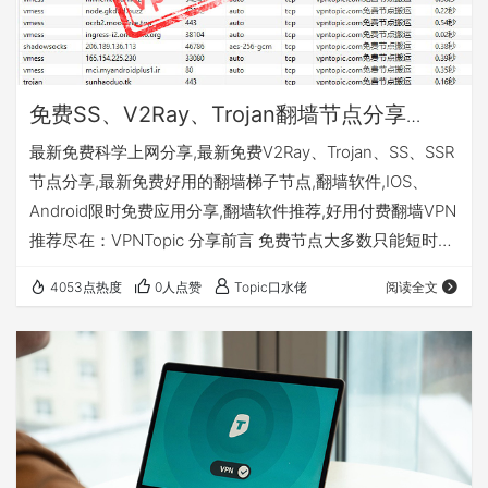
免费SS、V2Ray、Trojan翻墙节点分享
2024.05.2更新
最新免费科学上网分享,最新免费V2Ray、Trojan、SS、SSR
节点分享,最新免费好用的翻墙梯子节点,翻墙软件,IOS、
Android限时免费应用分享,翻墙软件推荐,好用付费翻墙VPN
推荐尽在：VPNTopic 分享前言 免费节点大多数只能短时间
内连接使用，没法长期使用，更没办法实现高速稳定。 想要
4053点热度
0人点赞
Topic口水佬
阅读全文
长期、高速、稳定翻墙体验，推荐使用本站长期战略合作机
场VPN机场:AnyLand(点击直达官网)。使用体验极度舒适，
正式会员可联系客服获取苹果小火箭奈飞APP、麻豆视频、
奈飞会员、迪士尼等共享会员账号。具体测评和使用…