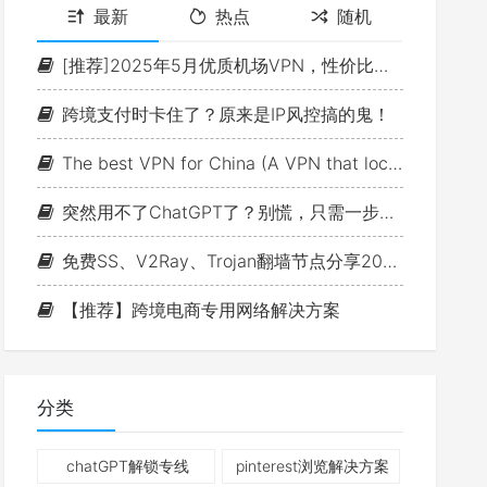
最新
热点
随机
[推荐]2025年5月优质机场VPN，性价比拉满——UNi独角兽 科学上网
跨境支付时卡住了？原来是IP风控搞的鬼！
The best VPN for China (A VPN that locals will use (updated in July 2024))
突然用不了ChatGPT了？别慌，只需一步稳定解锁ChatGPT线路来了兄弟~
免费SS、V2Ray、Trojan翻墙节点分享2024.05.6
【推荐】跨境电商专用网络解决方案
分类
chatGPT解锁专线
pinterest浏览解决方案