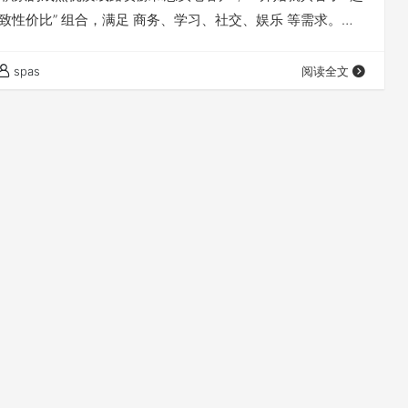
“极致性价比” 组合，满足 商务、学习、社交、娱乐 等需求。当
P定制 也是 UNi 的强项！💡 此外，UNi 仍在不断升级优化，特
决普通节点难以完成的任务。某些情况使用家宽节点，无需
spas
阅读全文
大大降低了用户的整体使用成本，真是 超级良心！…