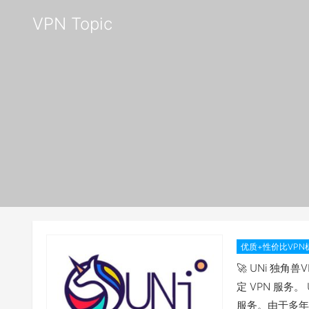
VPN Topic
优质+性价比VPN
比拉满——
🚀 UNi 独角
定 VPN 服务
服务。由于多年