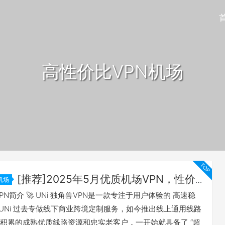
高性价比VPN机场
[推荐]2025年5月优质机场VPN，性价
机场
UNi独角兽 科学上网
兽VPN简介 🚀 UNi 独角兽VPN是一款专注于用户体验的 高速稳
。 UNi 过去专做线下商业跨境定制服务，如今推出线上通用线路
积累的成熟优质线路资源和忠实老客户，一开始就具备了 “超