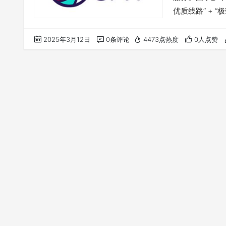
优质线路” + 
然，高要求的 I
别家宽节点，解
2025年3月12日
0条评论
4473点热度
0人点赞
额外定制IP，