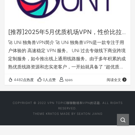
[推荐]2025年5月优质机场VPN，性价比拉
满——UNi独角兽 科学上网
🚀 UNi 独角兽VPN简介 🚀 UNi 独角兽VPN是一款专注于用
户体验的 高速稳定 VPN 服务。 UNi 过去专做线下商业跨境
定制服务，如今推出线上通用线路服务。由于多年积累的成
熟优质线路资源和忠实老客户，一开始就具备了 “超优质线
路” + “极致性价比” 组合，满足 商务、学习、社交、娱乐 等
4482点热度
0人点赞
spas
阅读全文
需求。当然，高要求的 IP定制 也是 UNi 的强项！💡 此外，
UNi 仍在不断升级优化，特别家宽节点，解决普通节点难以
完成的任务。某些情况使用家宽节点，无需额外定制IP，大
COPYRIGHT © 2022 VPN TOPIC聊聊翻墙和VPN的话题. ALL RIGHTS
大降低了用户的整体使用成本，真是 超级良心！…
RESERVED.
THEME
KRATOS
MADE BY
SEATON JIANG