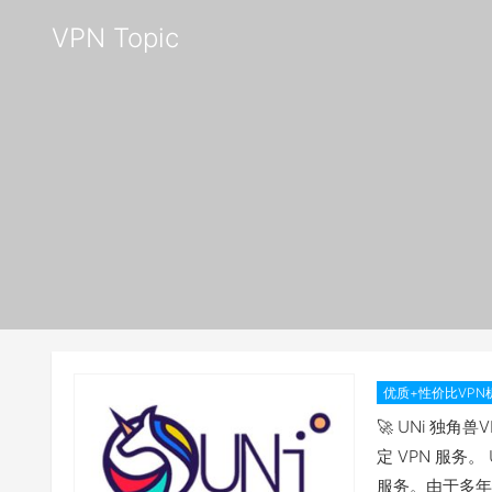
VPN Topic
优质+性价比VPN
比拉满——
🚀 UNi 独角
定 VPN 服务
服务。由于多年