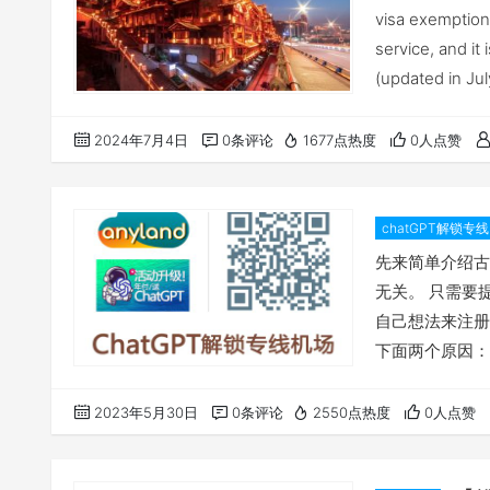
visa exemption 
service, and it
(updated in Ju
2024年7月4日
0条评论
1677点热度
0人点赞
chatGPT解锁专线
稳定解锁Ch
先来简单介绍古
无关。 只需要
自己想法来注册
下面两个原因：
号不能用于获取
该怎么解决呢？两个
2023年5月30日
0条评论
2550点热度
0人点赞
手机号用于验证
用最后的现代的