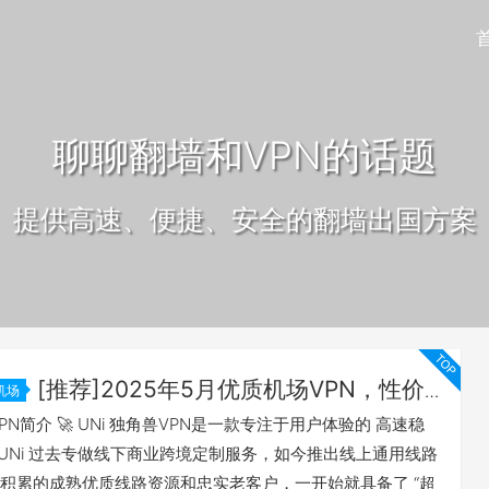
聊聊翻墙和VPN的话题
提供高速、便捷、安全的翻墙出国方案
[推荐]2025年5月优质机场VPN，性价
机场
UNi独角兽 科学上网
兽VPN简介 🚀 UNi 独角兽VPN是一款专注于用户体验的 高速稳
。 UNi 过去专做线下商业跨境定制服务，如今推出线上通用线路
积累的成熟优质线路资源和忠实老客户，一开始就具备了 “超