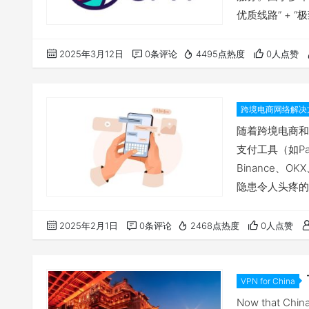
优质线路” + 
然，高要求的 I
别家宽节点，解
2025年3月12日
0条评论
4495点热度
0人点赞
额外定制IP，
跨境电商网络解决
鬼！
随着跨境电商和
支付工具（如Pay
Binance、
隐患令人头疼的
付被拒绝，提示“
测，导致平台暂
2025年2月1日
0条评论
2468点热度
0人点赞
检测与风控机制
VPN for China
locals wil
Now that China 