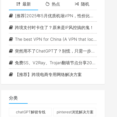
最新
热点
随机
[推荐]2025年5月优质机场VPN，性价比拉满——UNi独角兽 科学上网
跨境支付时卡住了？原来是IP风控搞的鬼！
The best VPN for China (A VPN that locals will use (updated in July 2024))
突然用不了ChatGPT了？别慌，只需一步稳定解锁ChatGPT线路来了兄弟~
免费SS、V2Ray、Trojan翻墙节点分享2024.05.6
【推荐】跨境电商专用网络解决方案
分类
chatGPT解锁专线
pinterest浏览解决方案