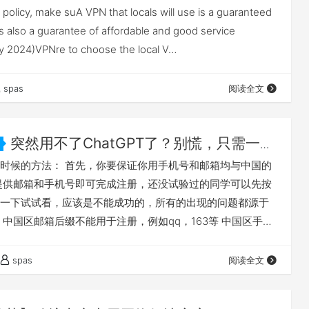
policy, make suA VPN that locals will use is a guaranteed
 is also a guarantee of affordable and good service
ly 2024)VPNre to choose the local V…
spas
阅读全文
突然用不了ChatGPT了？别慌，只需一步
atGPT线路来了兄弟~
时候的方法： 首先，你要保证你用手机号和邮箱均与中国的
提供邮箱和手机号即可完成注册，还没试验过的同学可以先按
一下试试看，应该是不能成功的，所有的出现的问题都源于
 中国区邮箱后缀不能用于注册，例如qq，163等 中国区手机
验证码 说白了，就是不想给中国用，那么上面的问题我们应
事项： 注册一个 gmail 账号 租一个 chatgpt 允许的国家
spas
阅读全文
码获取 如果你觉得以上方法已经完成也解决不了问题？ 那就
方法…