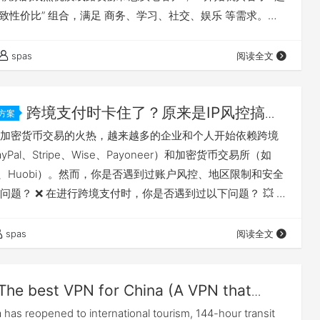
“极致性价比” 组合，满足 商务、学习、社交、娱乐 等需求。当
P定制 也是 UNi 的强项！💡 此外，UNi 仍在不断升级优化，特
决普通节点难以完成的任务。某些情况使用家宽节点，无需
spas
阅读全文
大大降低了用户的整体使用成本，真是 超级良心！…
跨境支付时卡住了？原来是IP风控搞的
方案
加密货币交易的火热，越来越多的企业和个人开始依赖跨境
Pal、Stripe、Wise、Payoneer）和加密货币交易所（如
OKX、Huobi）。然而，你是否遇到过账户风控、地区限制和安全
问题？ ❌ 在进行跨境支付时，你是否遇到过以下问题？ 💥 支
安全风险” 🔒 账户冻结，要求提交大量验证材料 🌐 IP异常检
停服务 这些问题的背后，往往源于支付平台对IP地址的严格
spas
阅读全文
。由于不同地区的IP地址有不同的使用习惯，支付平台…
The best VPN for China (A VPN that
l use (updated in July 2024))
has reopened to international tourism, 144-hour transit